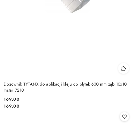
Dozownik TYTANX do aplikacji kleju do płytek 600 mm ząb 10x10
Instar 7210
169.00
Cena:
Cena:
169.00