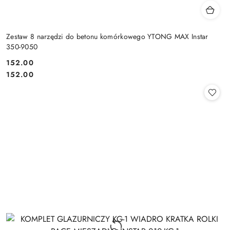
Zestaw 8 narzędzi do betonu komórkowego YTONG MAX Instar
350-9050
152.00
Cena:
Cena:
152.00