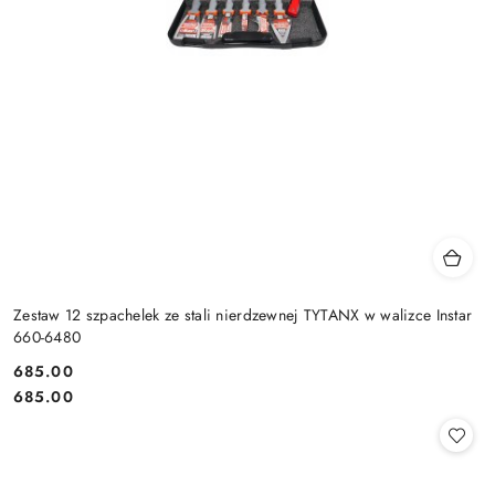
Zestaw 12 szpachelek ze stali nierdzewnej TYTANX w walizce Instar
660-6480
685.00
Cena:
Cena:
685.00