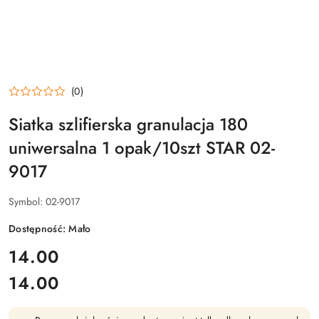
(0)
Siatka szlifierska granulacja 180
uniwersalna 1 opak/10szt STAR 02-
9017
Symbol:
02-9017
Dostępność:
Mało
cena:
14.00
14.00
Cena: