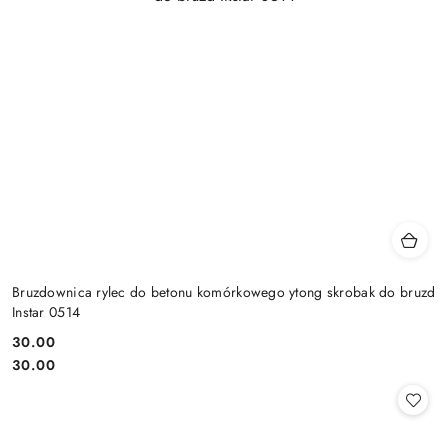
Bruzdownica rylec do betonu komórkowego ytong skrobak do bruzd
Instar 0514
30.00
Cena:
Cena:
30.00