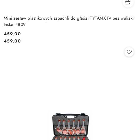
Mini zestaw plastikowych szpachli do gładzi TYTANX IV bez walizki
Instar 4809
459.00
Cena:
Cena:
459.00