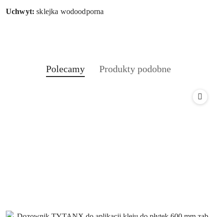
Uchwyt:
sklejka wodoodporna
Produkty
Produkty
Polecamy
Produkty podobne
Pomiń karuzelę produktów
o
o
statusie:
statusie: