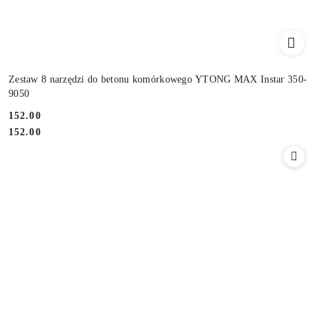
Zestaw 8 narzędzi do betonu komórkowego YTONG MAX Instar 350-
9050
152.00
Cena:
Cena:
152.00