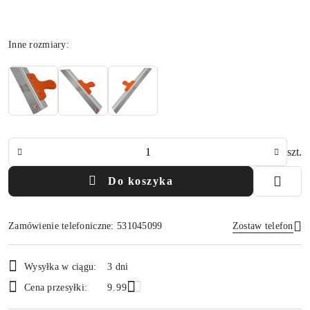
Wariant
Inne rozmiary:
Ilość
szt.
Do koszyka
Zamówienie telefoniczne: 531045099
Zostaw telefon
Dostępność
Wysyłka w ciągu:
3 dni
i
Wyślij
Cena przesyłki:
9.99
dostawa