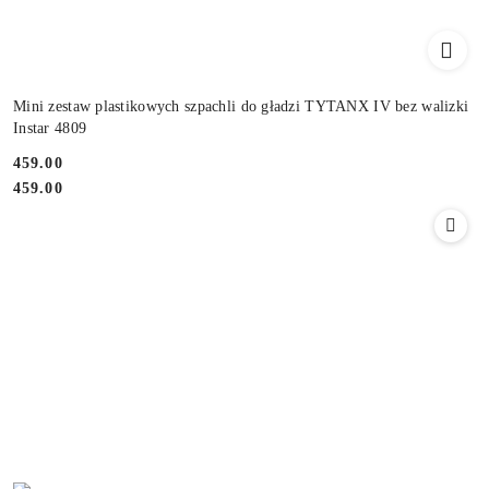
Mini zestaw plastikowych szpachli do gładzi TYTANX IV bez walizki
Instar 4809
459.00
Cena:
Cena:
459.00